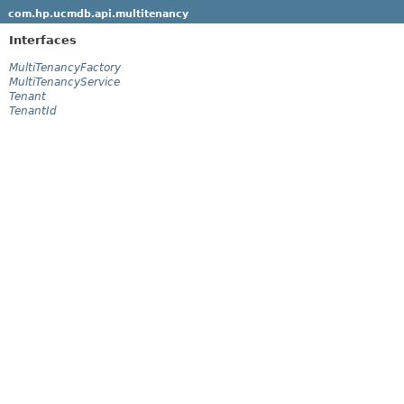
com.hp.ucmdb.api.multitenancy
Interfaces
MultiTenancyFactory
MultiTenancyService
Tenant
TenantId